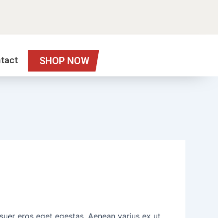
tact
SHOP NOW
osuer eros eget egestas. Aenean varius ex ut