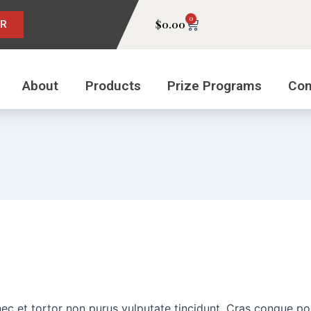
0
Cart
$
0.00
ER
About
Products
Prize Programs
Con
Donec et tortor non purus vulputate tincidunt. Cras congue p