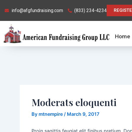
Skip
Post
info@afgfundraising.com
(833) 234-4234
REGIST
to
navigation
content
Home
Moderats eloquenti
By
mtnempire
/
March 9, 2017
Proin sagittis feugiat elit finibus pretium. 