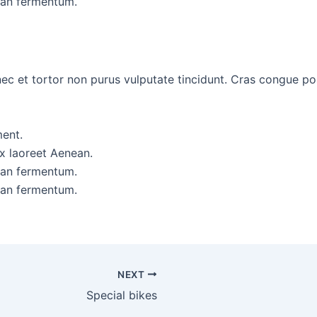
ean fermentum.
Donec et tortor non purus vulputate tincidunt. Cras congue p
ment.
x laoreet Aenean.
ean fermentum.
ean fermentum.
NEXT
Special bikes