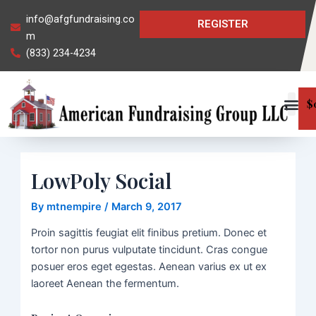
Skip
Post
info@afgfundraising.co
REGISTER
to
navigation
m
content
(833) 234-4234
$
LowPoly Social
By
mtnempire
/
March 9, 2017
Proin sagittis feugiat elit finibus pretium. Donec et
tortor non purus vulputate tincidunt. Cras congue
posuer eros eget egestas. Aenean varius ex ut ex
laoreet Aenean the fermentum.