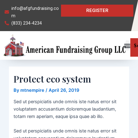
Skip
Post
info@afgfundraising.co
REGISTER
to
navigation
m
content
(833) 234-4234
$
Protect eco system
By
mtnempire
/
April 26, 2019
Sed ut perspiciatis unde omnis iste natus error sit
voluptatem accusantium doloremque laudantium,
totam rem aperiam, eaque ipsa quae ab illo.
Sed ut perspiciatis unde omnis iste natus error sit